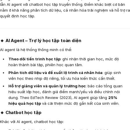
lẫn AI agent với chatbot học tập truyền thống. Điểm khác biệt cơ bản
nằm ở khả năng phân tích dữ liệu, cá nhân hóa trải nghiệm và hỗ trợ ra
quyết định học tập.
🔹 AI Agent – Trợ lý học tập toàn diện
AI agent là hệ thống thông minh có thể:
Theo dõi tiến trình học tập
: ghi nhận thời gian học, mức độ
hoàn thành bài tập, phiên học quan tâm.
Phân tích dữ liệu và đề xuất lộ trình cá nhân hóa
: giúp sinh
viên học theo nhịp độ riêng, tối ưu hóa kiến thức cần thiết.
Hỗ trợ giảng viên và quản lý trường học
: báo cáo tổng quan
hiệu suất lớp học, đánh giá điểm mạnh/yếu và điều chỉnh nội
dung. Theo EdTech Review (2023), AI agent giúp tăng
25%
hiệu quả học tập
và cải thiện mức độ gắn kết của sinh viên.
🔹 Chatbot học tập
Khác với AI agent, chatbot học tập: