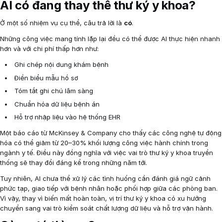
AI có đang thay thế thư ký y khoa?
Ở một số nhiệm vụ cụ thể, câu trả lời là
có
.
Những công việc mang tính lặp lại đều có thể được AI thực hiện nhanh
hơn và với chi phí thấp hơn như:
Ghi chép nội dung khám bệnh
Điền biểu mẫu hồ sơ
Tóm tắt ghi chú lâm sàng
Chuẩn hóa dữ liệu bệnh án
Hỗ trợ nhập liệu vào hệ thống EHR
Một báo cáo từ McKinsey & Company cho thấy các công nghệ tự động
hóa có thể giảm từ 20–30% khối lượng công việc hành chính trong
ngành y tế. Điều này đồng nghĩa với việc vai trò thư ký y khoa truyền
thống sẽ thay đổi đáng kể trong những năm tới.
Tuy nhiên, AI chưa thể xử lý các tình huống cần đánh giá ngữ cảnh
phức tạp, giao tiếp với bệnh nhân hoặc phối hợp giữa các phòng ban.
Vì vậy, thay vì biến mất hoàn toàn, vị trí thư ký y khoa có xu hướng
chuyển sang vai trò kiểm soát chất lượng dữ liệu và hỗ trợ vận hành.