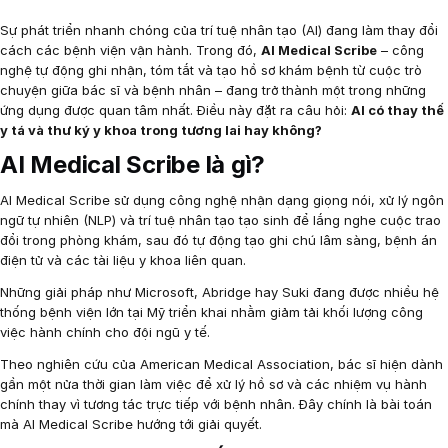
Sự phát triển nhanh chóng của trí tuệ nhân tạo (AI) đang làm thay đổi
cách các bệnh viện vận hành. Trong đó,
AI Medical Scribe
– công
nghệ tự động ghi nhận, tóm tắt và tạo hồ sơ khám bệnh từ cuộc trò
chuyện giữa bác sĩ và bệnh nhân – đang trở thành một trong những
ứng dụng được quan tâm nhất. Điều này đặt ra câu hỏi:
AI có thay thế
y tá và thư ký y khoa trong tương lai hay không?
AI Medical Scribe là gì?
AI Medical Scribe sử dụng công nghệ nhận dạng giọng nói, xử lý ngôn
ngữ tự nhiên (NLP) và trí tuệ nhân tạo tạo sinh để lắng nghe cuộc trao
đổi trong phòng khám, sau đó tự động tạo ghi chú lâm sàng, bệnh án
điện tử và các tài liệu y khoa liên quan.
Những giải pháp như Microsoft, Abridge hay Suki đang được nhiều hệ
thống bệnh viện lớn tại Mỹ triển khai nhằm giảm tải khối lượng công
việc hành chính cho đội ngũ y tế.
Theo nghiên cứu của American Medical Association, bác sĩ hiện dành
gần một nửa thời gian làm việc để xử lý hồ sơ và các nhiệm vụ hành
chính thay vì tương tác trực tiếp với bệnh nhân. Đây chính là bài toán
mà AI Medical Scribe hướng tới giải quyết.