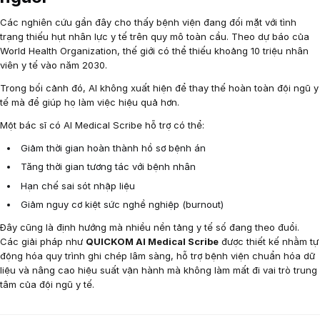
Các nghiên cứu gần đây cho thấy bệnh viện đang đối mặt với tình
trạng thiếu hụt nhân lực y tế trên quy mô toàn cầu. Theo dự báo của
World Health Organization, thế giới có thể thiếu khoảng 10 triệu nhân
viên y tế vào năm 2030.
Trong bối cảnh đó, AI không xuất hiện để thay thế hoàn toàn đội ngũ y
tế mà để giúp họ làm việc hiệu quả hơn.
Một bác sĩ có AI Medical Scribe hỗ trợ có thể:
Giảm thời gian hoàn thành hồ sơ bệnh án
Tăng thời gian tương tác với bệnh nhân
Hạn chế sai sót nhập liệu
Giảm nguy cơ kiệt sức nghề nghiệp (burnout)
Đây cũng là định hướng mà nhiều nền tảng y tế số đang theo đuổi.
Các giải pháp như
QUICKOM AI Medical Scribe
được thiết kế nhằm tự
động hóa quy trình ghi chép lâm sàng, hỗ trợ bệnh viện chuẩn hóa dữ
liệu và nâng cao hiệu suất vận hành mà không làm mất đi vai trò trung
tâm của đội ngũ y tế.