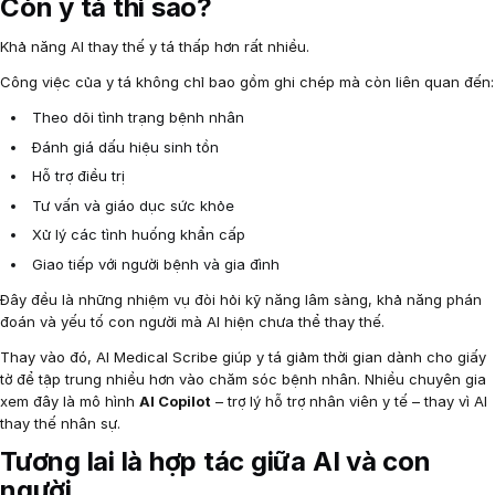
Còn y tá thì sao?
Khả năng AI thay thế y tá thấp hơn rất nhiều.
Công việc của y tá không chỉ bao gồm ghi chép mà còn liên quan đến:
Theo dõi tình trạng bệnh nhân
Đánh giá dấu hiệu sinh tồn
Hỗ trợ điều trị
Tư vấn và giáo dục sức khỏe
Xử lý các tình huống khẩn cấp
Giao tiếp với người bệnh và gia đình
Đây đều là những nhiệm vụ đòi hỏi kỹ năng lâm sàng, khả năng phán
đoán và yếu tố con người mà AI hiện chưa thể thay thế.
Thay vào đó, AI Medical Scribe giúp y tá giảm thời gian dành cho giấy
tờ để tập trung nhiều hơn vào chăm sóc bệnh nhân. Nhiều chuyên gia
xem đây là mô hình
AI Copilot
– trợ lý hỗ trợ nhân viên y tế – thay vì AI
thay thế nhân sự.
Tương lai là hợp tác giữa AI và con
người