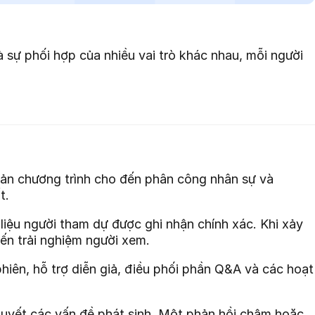
à sự phối hợp của nhiều vai trò khác nhau, mỗi người
 bản chương trình cho đến phân công nhân sự và
t.
 liệu người tham dự được ghi nhận chính xác. Khi xảy
đến trải nghiệm người xem.
phiên, hỗ trợ diễn giả, điều phối phần Q&A và các hoạt
i quyết các vấn đề phát sinh. Một phản hồi chậm hoặc