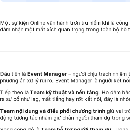
Một sự kiện Online vận hành trơn tru hiếm khi là công
đảm nhận một mắt xích quan trọng trong toàn bộ hệ 
Đầu tiên là
Event Manager
– người chịu trách nhiệm 
phương án xử lý rủi ro, Event Manager là người kết n
Tiếp theo là
Team kỹ thuật và nền tảng
. Họ đảm bảo
ra sự cố như lag, mất tiếng hay rớt kết nối, đây là 
Team nội dung và điều phối chương trình
giữ vai tr
động tương tác nhằm giữ chân người tham dự trong su
Song song đó là
Team hỗ trợ người tham dự
. Trong