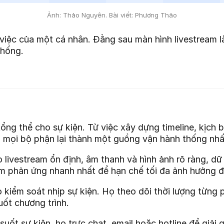
Ảnh: Thảo Nguyên. Bài viết: Phương Thảo
 việc của một cá nhân. Đằng sau màn hình livestream l
thống.
tổng thể cho sự kiện. Từ việc xây dựng timeline, kịch
ối mọi bộ phận lại thành một guồng vận hành thống nhấ
 livestream ổn định, âm thanh và hình ảnh rõ ràng, dữ
nhóm phản ứng nhanh nhất để hạn chế tối đa ảnh hưởng 
ò kiểm soát nhịp sự kiện. Họ theo dõi thời lượng từng 
ốt chương trình.
 suốt sự kiện, họ trực chat, email hoặc hotline để giả