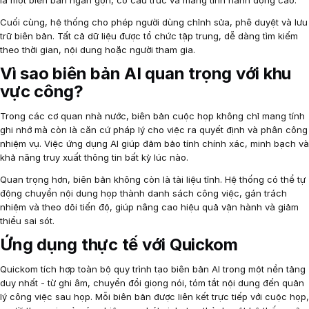
là một biên bản ngắn gọn, có cấu trúc và mang tính hành động cao.
Cuối cùng, hệ thống cho phép người dùng chỉnh sửa, phê duyệt và lưu
trữ biên bản. Tất cả dữ liệu được tổ chức tập trung, dễ dàng tìm kiếm
theo thời gian, nội dung hoặc người tham gia.
Vì sao biên bản AI quan trọng với khu
vực công?
Trong các cơ quan nhà nước, biên bản cuộc họp không chỉ mang tính
ghi nhớ mà còn là căn cứ pháp lý cho việc ra quyết định và phân công
nhiệm vụ. Việc ứng dụng AI giúp đảm bảo tính chính xác, minh bạch và
khả năng truy xuất thông tin bất kỳ lúc nào.
Quan trọng hơn, biên bản không còn là tài liệu tĩnh. Hệ thống có thể tự
động chuyển nội dung họp thành danh sách công việc, gán trách
nhiệm và theo dõi tiến độ, giúp nâng cao hiệu quả vận hành và giảm
thiểu sai sót.
Ứng dụng thực tế với Quickom
Quickom tích hợp toàn bộ quy trình tạo biên bản AI trong một nền tảng
duy nhất - từ ghi âm, chuyển đổi giọng nói, tóm tắt nội dung đến quản
lý công việc sau họp. Mỗi biên bản được liên kết trực tiếp với cuộc họp,