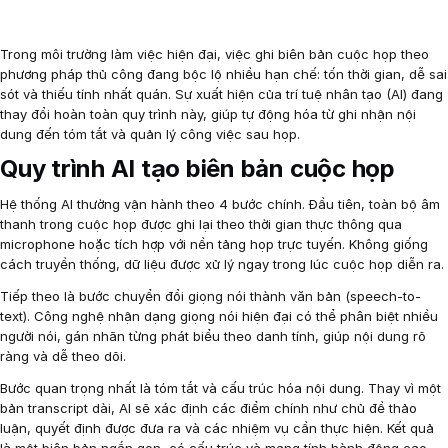
Trong môi trường làm việc hiện đại, việc ghi biên bản cuộc họp theo
phương pháp thủ công đang bộc lộ nhiều hạn chế: tốn thời gian, dễ sai
sót và thiếu tính nhất quán. Sự xuất hiện của trí tuệ nhân tạo (AI) đang
thay đổi hoàn toàn quy trình này, giúp tự động hóa từ ghi nhận nội
dung đến tóm tắt và quản lý công việc sau họp.
Quy trình AI tạo biên bản cuộc họp
Hệ thống AI thường vận hành theo 4 bước chính. Đầu tiên, toàn bộ âm
thanh trong cuộc họp được ghi lại theo thời gian thực thông qua
microphone hoặc tích hợp với nền tảng họp trực tuyến. Không giống
cách truyền thống, dữ liệu được xử lý ngay trong lúc cuộc họp diễn ra.
Tiếp theo là bước chuyển đổi giọng nói thành văn bản (speech-to-
text). Công nghệ nhận dạng giọng nói hiện đại có thể phân biệt nhiều
người nói, gán nhãn từng phát biểu theo danh tính, giúp nội dung rõ
ràng và dễ theo dõi.
Bước quan trọng nhất là tóm tắt và cấu trúc hóa nội dung. Thay vì một
bản transcript dài, AI sẽ xác định các điểm chính như chủ đề thảo
luận, quyết định được đưa ra và các nhiệm vụ cần thực hiện. Kết quả