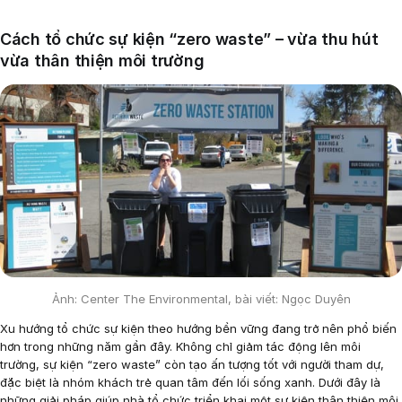
Cách tổ chức sự kiện “zero waste” – vừa thu hút
vừa thân thiện môi trường
Ảnh: Center The Environmental, bài viết: Ngọc Duyên
Xu hướng tổ chức sự kiện theo hướng bền vững đang trở nên phổ biến
hơn trong những năm gần đây. Không chỉ giảm tác động lên môi
trường, sự kiện “zero waste” còn tạo ấn tượng tốt với người tham dự,
đặc biệt là nhóm khách trẻ quan tâm đến lối sống xanh. Dưới đây là
những giải pháp giúp nhà tổ chức triển khai một sự kiện thân thiện môi