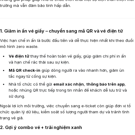
trường mà vẫn đảm bảo tính hấp dẫn.
1. Giảm in ấn vé giấy – chuyển sang mã QR và vé điện tử
Việc hạn chế in ấn là bước đầu tiên và dễ thực hiện nhất khi theo đuổi
mô hình zero waste.
Vé điện tử
thay thế hoàn toàn vé giấy, giúp giảm chi phí in ấn
và hạn chế rác thải sau sự kiện.
Mã QR check-in
giúp dòng người ra vào nhanh hơn, giảm ùn
tắc ngay từ cổng sự kiện.
Nhà tổ chức có thể gửi
email xác nhận
,
thông báo trên app
,
hoặc nhúng QR trực tiếp trong tin nhắn để khách dễ lưu trữ và
sử dụng.
Ngoài lợi ích môi trường, việc chuyển sang e-ticket còn giúp đơn vị tổ
chức quản lý dữ liệu, kiểm soát số lượng người tham dự và tránh tình
trạng vé giả.
2. Gợi ý combo vé + trải nghiệm xanh