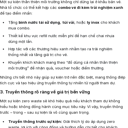
Một sự kiện thân thiện môi trường không chỉ dừng lại ở khâu bán vé.
Nhà tổ chức có thể kết hợp các
combo vé đi kèm trải nghiệm xanh
để tạo điểm nhấn:
Tặng
bình nước tái sử dụng
,
túi vải
, hoặc
ly inox
cho khách
mua combo.
Thiết kế khu vực refill nước miễn phí để hạn chế chai nhựa
dùng một lần.
Hợp tác với các thương hiệu xanh nhằm tạo ra trải nghiệm
thống nhất và tăng giá trị cho vé.
Khuyến khích khách mang theo “đồ dùng cá nhân thân thiện
môi trường” để nhận quà, voucher hoặc điểm thưởng.
Những chi tiết nhỏ này giúp sự kiện trở nên đặc biệt, mang thông điệp
tích cực và tạo hiệu ứng truyền thông tự nhiên từ người tham dự.
3. Truyền thông rõ ràng về giá trị bền vững
Một sự kiện zero waste sẽ khó hiệu quả nếu khách tham dự không
hiểu hoặc không đồng hành cùng mục tiêu này. Vì vậy, truyền thông
trước – trong – sau sự kiện là vô cùng quan trọng.
Truyền thông trước sự kiện:
Giải thích lý do áp dụng zero
waste, lợi ích với cộng đồng và hướng dẫn chi tiết cho khách.