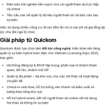
Đảm bảo trải nghiệm liền mạch cho cả người tham dự trực tiếp
và online
Yêu cầu cao về quản lý dữ liệu người tham dự và báo cáo sau
sự kiện
Việc sử dụng nhiều công cụ rời rạc tiềm ẩn rủi ro sai sót và gia tăng áp
lực cho đội ngũ tổ chức.
Giải pháp từ Quickom
Quickom được lựa chọn làm
đối tác công nghệ
, triển khai nền tảng
quản lý sự kiện hybrid toàn diện cho Vietnam Licensing Expo 2025,
bao gồm:
Hệ thống đăng ký & RSVP tập trung, phân loại rõ khách tham
quan, đối tác, khách mời VIP
Quản lý đa phiên – đa khu vực cho các hội thảo và hoạt động
chuyên đề
Check-in real-time, hỗ trợ luồng vào nhanh và kiểm soát số
lượng theo từng khu vực
Hỗ trợ hybrid event, kết nối người tham dự online với nội dung
hội thảo và thông tin sự kiện