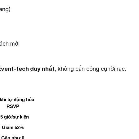
ang)
hách mời
Event-tech duy nhất
, không cần công cụ rời rạc.
khi tự động hóa 
RSVP
,5 giờ/sự kiện
Giảm 52%
Gần như 0