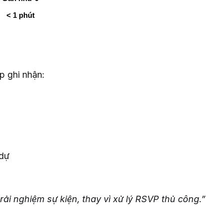
< 1 phút
p ghi nhận:
 dự
rải nghiệm sự kiện, thay vì xử lý RSVP thủ công.”