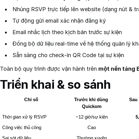
Nhúng RSVP trực tiếp lên website (dạng nút & tr
Tự động gửi email xác nhận đăng ký
Email nhắc lịch theo kịch bản trước sự kiện
Đồng bộ dữ liệu real-time về hệ thống quản lý k
Sẵn sàng cho check-in QR Code tại sự kiện
Toàn bộ quy trình được vận hành trên
một nền tảng 
Triển khai & so sánh
Chỉ số
Trước khi dùng 
Sau 
Quickom
Thời gian xử lý RSVP
~12 giờ/sự kiện
5
Công việc thủ công
Cao
Sai sót dữ liệu
Thường xuyên