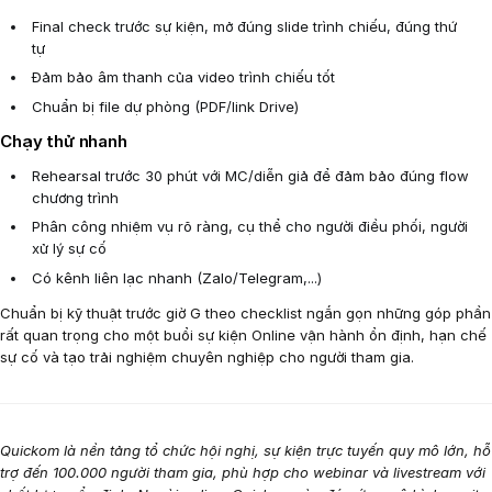
Final check trước sự kiện, mở đúng slide trình chiếu, đúng thứ
tự
Đảm bảo âm thanh của video trình chiếu tốt
Chuẩn bị file dự phòng (PDF/link Drive)
Chạy thử nhanh
Rehearsal trước 30 phút với MC/diễn giả để đảm bảo đúng flow
chương trình
Phân công nhiệm vụ rõ ràng, cụ thể cho người điều phối, người
xử lý sự cố
Có kênh liên lạc nhanh (Zalo/Telegram,...)
Chuẩn bị kỹ thuật trước giờ G theo checklist ngắn gọn những góp phần
rất quan trọng cho một buổi sự kiện Online vận hành ổn định, hạn chế
sự cố và tạo trải nghiệm chuyên nghiệp cho người tham gia.
Quickom là nền tảng tổ chức hội nghị, sự kiện trực tuyến quy mô lớn, hỗ
trợ đến 100.000 người tham gia, phù hợp cho webinar và livestream với