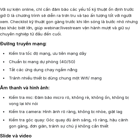
Với sự kiện online, chỉ cần đảm bảo các yếu tố kỹ thuật ổn định trước
giờ G là chương trình sẽ diễn ra trơn tru và tạo ấn tượng tốt với người
xem. Checklist kỹ thuật gọn gàng trước khi lên sóng là bước nhỏ nhưng
tạo khác biệt lớn, giúp webinar/livestream vận hành mượt và giữ sự
chuyên nghiệp từ đầu đến cuối.
Đường truyền mạng:
Kiểm tra tốc độ mạng, ưu tiên mạng dây
Chuẩn bị mạng dự phòng (4G/5G)
Tắt các ứng dụng chạy ngầm nặng
Tránh nhiều thiết bị dùng chung một Wifi/ mạng
Âm thanh và hình ảnh:
Kiểm tra mic: Đảm bảo micro rõ, không rè, không ồn, không bị
vọng lại khi nói
Kiểm tra camera: Hình ảnh rõ ràng, không bị nhòe, giật lag
Kiểm tra góc quay: Góc quay đủ ánh sáng, rõ ràng, hậu cảnh
gọn gàng, đơn giản, tránh sự chú ý không cần thiết
Slide và video