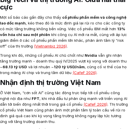
cực
Một số báo cáo gần đây cho thấy
cổ phiếu phần mềm và công nghệ
lao dốc mạnh
, kéo theo đó là mức định giá lại rủi ro cho các công ty
có mức tăng trưởng không bền vững. Việc cổ phiếu IBM mất hơn
13%
vốn hóa chỉ sau một phiên
khi công cụ AI mới ra mắt, cùng với áp lực
giảm điểm ở các cổ phiếu phần mềm lớn khác, phản ánh tâm lý “risk
off” của thị trường
(Vietnambiz 2026)
.
Trong khi đó, những cổ phiếu AI chủ chốt như
Nvidia
vẫn ghi nhận
tăng trưởng mạnh - doanh thu quý IV/2025 vượt kỳ vọng với doanh thu
~
68.13 tỷ USD
và lợi nhuận ~
120 tỷ USD/năm
, củng cố vị thế của họ
trong mảng AI chip và trung tâm dữ liệu
(CafeF 2026)
.
Nhận định thị trường Việt Nam
Ở Việt Nam, “cơn sốt AI” cũng tác động trực tiếp tới cổ phiếu công
nghệ nội địa như
FPT
, khi nhà đầu tư phản ứng mạnh với triển vọng AI
dẫn tới biến động nhất thời trong giá cổ phiếu
(CafeF 2026)
. Thị trường
cổ phiếu Việt Nam cũng phản ánh một phần tâm lý toàn cầu về rủi ro
định giá quá cao khi kỳ vọng tăng trưởng không ngay lập tức tương
ứng với tăng trưởng doanh thu.