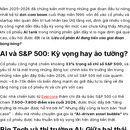
Năm 2025–2026 đã chứng kiến một trong những giai đoạn đầu tư nóng
nhất kể từ
dot-com boom
cuối thập niên 1990: vốn đổ vào cổ phiếu và
startup liên quan đến trí tuệ nhân tạo (AI) tăng vọt, định giá nhiều công
ty công nghệ dẫn đầu bẫy kỳ vọng lên mức cao chưa từng thấy. Nhưng
khi cổ phiếu
AI tank
trong những phiên gần đây vì lo ngại định giá quá
cao, câu hỏi được đặt ra là:
Liệu cổ phần AI đang tiến vào giai đoạn
bong bóng?
AI và S&P 500: Kỳ vọng hay ảo tưởng?
Cổ phiếu công nghệ chiếm khoảng
33% trọng số chỉ số S&P 500
, và
yếu tố AI là một trong những động lực chính kéo thị trường lên trong
những năm gần đây. Đầu năm 2026, chỉ số S&P 500 mở cửa quanh
mức ~6.8–7.0k điểm rồi biến động mạnh do giới đầu tư lo lắng về đà
tăng nóng của cổ phiếu AI và chi phí vốn cao.
Các nhà chiến lược từ
Evercore
thậm chí đã dự báo S&P 500 có thể
chạm
7.500–7.800 điểm vào cuối 2026
, được thúc đẩy bởi “tăng
trưởng lợi nhuận được hỗ trợ bởi AI”. Nhưng đây cũng là kịch bản “bull
case” - điều mà nhiều chuyên gia gọi là
“AI-driven asset bubble”
khi
giá cổ phiếu được hậu thuẫn bởi kỳ vọng lớn hơn dòng tiền thật.
Big Tech và thị trường AI: Giữa hai thái