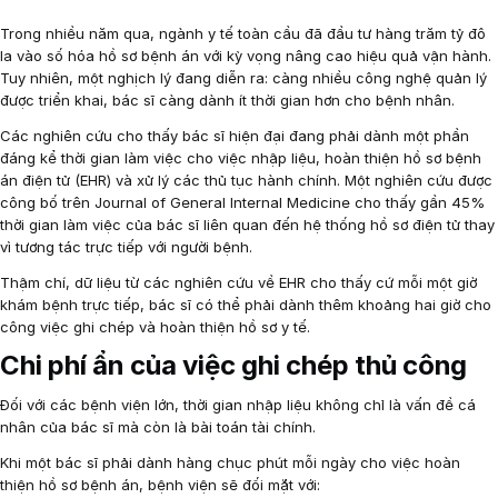
Trong nhiều năm qua, ngành y tế toàn cầu đã đầu tư hàng trăm tỷ đô
la vào số hóa hồ sơ bệnh án với kỳ vọng nâng cao hiệu quả vận hành.
Tuy nhiên, một nghịch lý đang diễn ra: càng nhiều công nghệ quản lý
được triển khai, bác sĩ càng dành ít thời gian hơn cho bệnh nhân.
Các nghiên cứu cho thấy bác sĩ hiện đại đang phải dành một phần
đáng kể thời gian làm việc cho việc nhập liệu, hoàn thiện hồ sơ bệnh
án điện tử (EHR) và xử lý các thủ tục hành chính. Một nghiên cứu được
công bố trên Journal of General Internal Medicine cho thấy gần 45%
thời gian làm việc của bác sĩ liên quan đến hệ thống hồ sơ điện tử thay
vì tương tác trực tiếp với người bệnh.
Thậm chí, dữ liệu từ các nghiên cứu về EHR cho thấy cứ mỗi một giờ
khám bệnh trực tiếp, bác sĩ có thể phải dành thêm khoảng hai giờ cho
công việc ghi chép và hoàn thiện hồ sơ y tế.
Chi phí ẩn của việc ghi chép thủ công
Đối với các bệnh viện lớn, thời gian nhập liệu không chỉ là vấn đề cá
nhân của bác sĩ mà còn là bài toán tài chính.
Khi một bác sĩ phải dành hàng chục phút mỗi ngày cho việc hoàn
thiện hồ sơ bệnh án, bệnh viện sẽ đối mặt với: