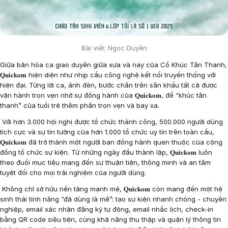
Bài viết: Ngọc Duyên
Giữa bản hòa ca giao duyên giữa xưa và nay của Cổ Khúc Tân Thanh,
𝐐𝐮𝐢𝐜𝐤𝐨𝐦 hiện diện như nhịp cầu công nghệ kết nối truyền thống với
hiện đại. Từng lời ca, ánh đèn, bước chân trên sân khấu tất cả được
vận hành trọn vẹn nhờ sự đồng hành của 𝐐𝐮𝐢𝐜𝐤𝐨𝐦, để “khúc tân
thanh” của tuổi trẻ thêm phần trọn vẹn và bay xa.
Với hơn 3.000 hội nghị được tổ chức thành công, 500.000 người dùng
tích cực và sự tin tưởng của hơn 1.000 tổ chức uy tín trên toàn cầu,
𝐐𝐮𝐢𝐜𝐤𝐨𝐦 đã trở thành một người bạn đồng hành quen thuộc của cộng
đồng tổ chức sự kiện. Từ những ngày đầu thành lập, 𝐐𝐮𝐢𝐜𝐤𝐨𝐦 luôn
theo đuổi mục tiêu mang đến sự thuận tiện, thông minh và an tâm
tuyệt đối cho mọi trải nghiệm của người dùng.
Không chỉ sở hữu nền tảng mạnh mẽ, 𝐐𝐮𝐢𝐜𝐤𝐨𝐦 còn mang đến một hệ
sinh thái tính năng “đã dùng là mê”: tạo sự kiện nhanh chóng - chuyên
nghiệp, email xác nhận đăng ký tự động, email nhắc lịch, check-in
bằng QR code siêu tiện, cùng khả năng thu thập và quản lý thông tin