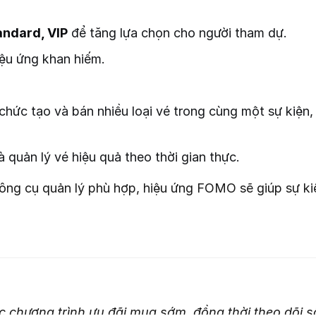
andard, VIP
để tăng lựa chọn cho người tham dự.
iệu ứng khan hiếm.
hức tạo và bán nhiều loại vé trong cùng một sự kiện,
 quản lý vé hiệu quả theo thời gian thực.
công cụ quản lý phù hợp, hiệu ứng FOMO sẽ giúp sự ki
 chương trình ưu đãi mua sớm, đồng thời theo dõi số