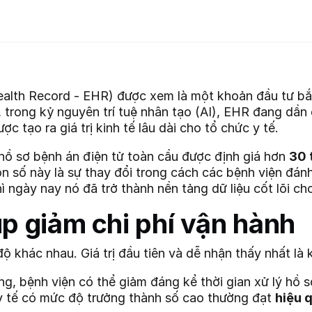
Health Record - EHR) được xem là một khoản đầu tư bắ
, trong kỷ nguyên trí tuệ nhân tạo (AI), EHR đang dầ
ược tạo ra giá trị kinh tế lâu dài cho tổ chức y tế.
g hồ sơ bệnh án điện tử toàn cầu được định giá hơn
30 
số này là sự thay đổi trong cách các bệnh viện đánh 
hì ngày nay nó đã trở thành nền tảng dữ liệu cốt lõi ch
úp giảm chi phí vận hành
độ khác nhau. Giá trị đầu tiên và dễ nhận thấy nhất là
g, bệnh viện có thể giảm đáng kể thời gian xử lý hồ sơ
 y tế có mức độ trưởng thành số cao thường đạt
hiệu 