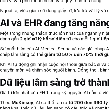
đơn vị vẫn phụ thuộc nhiều vào quy trình thủ công.
Ngoài ra, việc giảm sử dụng giấy tờ, lưu trữ vật lý và 
AI và EHR đang tăng năng
Một trong những thách thức lớn nhất của ngành y hiện
dành gần
2 giờ xử lý hồ sơ điện tử
cho mỗi
1 giờ tiế
Sự xuất hiện của AI Medical Scribe và các giải pháp 
chép lâm sàng có thể
giảm từ 50% đến 70% thời gia
Khi AI tự động ghi nhận cuộc hội thoại giữa bác sĩ và
chuyên môn và chăm sóc người bệnh. Đồng thời, bệnh
Dữ liệu lâm sàng trở thành
Giá trị lớn nhất của EHR trong kỷ nguyên AI nằm ở việc 
Theo
McKinsey
, AI có thể tạo ra
từ 200 đến 360 tỷ 
năng khai thác dữ liệu lâm sàng có cấu trúc và chất l