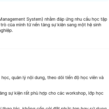
ng Management System) nhằm đáp ứng nhu cầu học tập
rò của mình từ nền tảng sự kiện sang một hệ sinh
nghiệp.
c, quản lý nội dung, theo dõi tiến độ học viên và
ảng sự kiện rất phù hợp cho các workshop, lớp học
ài thao tác, không cần cài đặt phức tạp hay sử dụng