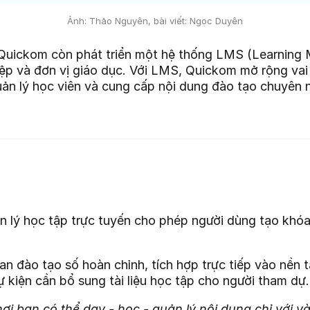
Ảnh: Thảo Nguyên, bài viết: Ngọc Duyên
é, Quickom còn phát triển một hệ thống LMS (Learni
p và đơn vị giáo dục. Với LMS, Quickom mở rộng vai t
uản lý học viên và cung cấp nội dung đào tạo chuyên 
ý học tập trực tuyến cho phép người dùng tạo khóa họ
đào tạo số hoàn chỉnh, tích hợp trực tiếp vào nền t
 kiện cần bổ sung tài liệu học tập cho người tham dự.
i bạn có thể dạy - học - quản lý nội dung chỉ với v