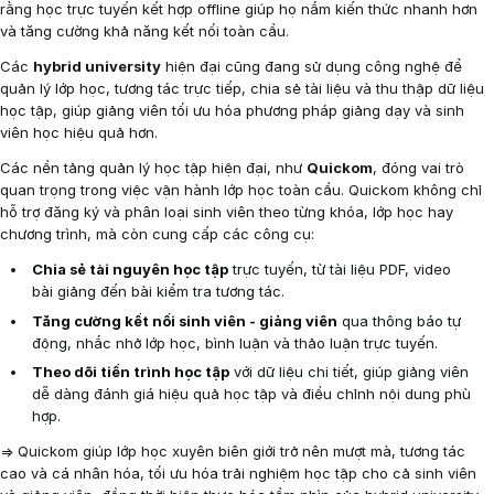
rằng học trực tuyến kết hợp offline giúp họ nắm kiến thức nhanh hơn
và tăng cường khả năng kết nối toàn cầu.
Các
hybrid university
hiện đại cũng đang sử dụng công nghệ để
quản lý lớp học, tương tác trực tiếp, chia sẻ tài liệu và thu thập dữ liệu
học tập, giúp giảng viên tối ưu hóa phương pháp giảng dạy và sinh
viên học hiệu quả hơn.
Các nền tảng quản lý học tập hiện đại, như
Quickom
, đóng vai trò
quan trọng trong việc vận hành lớp học toàn cầu. Quickom không chỉ
hỗ trợ đăng ký và phân loại sinh viên theo từng khóa, lớp học hay
chương trình, mà còn cung cấp các công cụ:
Chia sẻ tài nguyên học tập
trực tuyến, từ tài liệu PDF, video
bài giảng đến bài kiểm tra tương tác.
Tăng cường kết nối sinh viên - giảng viên
qua thông báo tự
động, nhắc nhở lớp học, bình luận và thảo luận trực tuyến.
Theo dõi tiến trình học tập
với dữ liệu chi tiết, giúp giảng viên
dễ dàng đánh giá hiệu quả học tập và điều chỉnh nội dung phù
hợp.
=> Quickom giúp lớp học xuyên biên giới trở nên mượt mà, tương tác
cao và cá nhân hóa, tối ưu hóa trải nghiệm học tập cho cả sinh viên