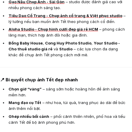
Gạo Nâu Chụp Ảnh - Sài Gòn
– studio được đánh giá cao với
nhiều phong cách sáng tạo.
Tiêu Dao Cổ Trang - Chụp ảnh cổ trang & Việt phục studio
–
lý tưởng nếu bạn muốn ảnh Tết theo phong cách cổ điển.
Aloha Studio - Chụp hình cưới đẹp giá rẻ HCM
– phong cách
lãng mạn, thích hợp ảnh đôi hoặc gia đình.
Bống Baby House
,
Cong Huy Photo Studio
,
Your Studio -
Cho thuê studio giá rẻ
và
Studio
– các lựa chọn đa dạng
khác để chụp ảnh Tết phong cách mới mẻ.
📍 Bí quyết chụp ảnh Tết đẹp nhanh
Chọn giờ “vàng”
– sáng sớm hoặc hoàng hôn để ánh sáng
mềm hơn.
Mang đạo cụ Tết
– như hoa, túi quà, trang phục áo dài để bức
ảnh thêm nổi bật.
Ghép nhiều bối cảnh
– phối cảnh thiên nhiên, phố hoa và tiểu
cảnh Tết để bộ ảnh phong phú hơn.