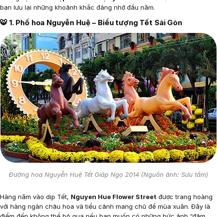
bạn lưu lại những khoảnh khắc đáng nhớ đầu năm.
🐯
1. Phố hoa Nguyễn Huệ – Biểu tượng Tết Sài Gòn
Đường hoa Nguyễn Huệ Tết Giáp Ngọ 2014 (Nguồn ảnh: Sưu tầm)
Hàng năm vào dịp Tết,
Nguyen Hue Flower Street
được trang hoàng
với hàng ngàn chậu hoa và tiểu cảnh mang chủ đề mùa xuân. Đây là
điểm đến không thể bỏ qua nếu bạn muốn có những bức ảnh “đậm