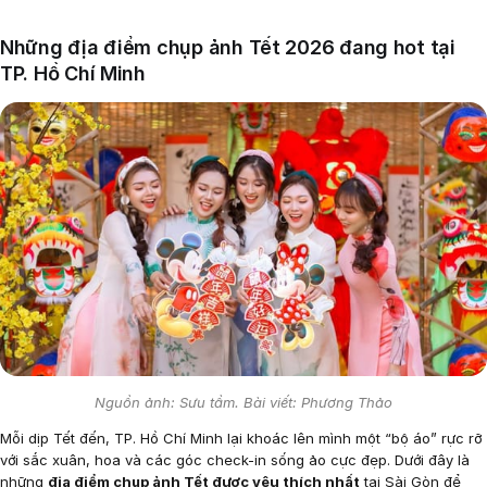
Những địa điểm chụp ảnh Tết 2026 đang hot tại
TP. Hồ Chí Minh
Nguồn ảnh: Sưu tầm. Bài viết: Phương Thảo
Mỗi dịp Tết đến, TP. Hồ Chí Minh lại khoác lên mình một “bộ áo” rực rỡ
với sắc xuân, hoa và các góc check-in sống ảo cực đẹp. Dưới đây là
những
địa điểm chụp ảnh Tết được yêu thích nhất
tại Sài Gòn để