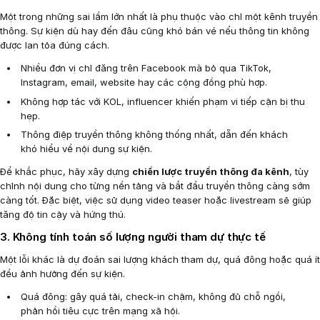
Một trong những sai lầm lớn nhất là phụ thuộc vào chỉ một kênh truyền
thông. Sự kiện dù hay đến đâu cũng khó bán vé nếu thông tin không
được lan tỏa đúng cách.
Nhiều đơn vị chỉ đăng trên Facebook mà bỏ qua TikTok,
Instagram, email, website hay các cộng đồng phù hợp.
Không hợp tác với KOL, influencer khiến phạm vi tiếp cận bị thu
hẹp.
Thông điệp truyền thông không thống nhất, dẫn đến khách
khó hiểu về nội dung sự kiện.
Để khắc phục, hãy xây dựng
chiến lược truyền thông đa kênh
, tùy
chỉnh nội dung cho từng nền tảng và bắt đầu truyền thông càng sớm
càng tốt. Đặc biệt, việc sử dụng video teaser hoặc livestream sẽ giúp
tăng độ tin cậy và hứng thú.
3. Không tính toán số lượng người tham dự thực tế
Một lỗi khác là dự đoán sai lượng khách tham dự, quá đông hoặc quá ít
đều ảnh hưởng đến sự kiện.
Quá đông: gây quá tải, check-in chậm, không đủ chỗ ngồi,
phản hồi tiêu cực trên mạng xã hội.