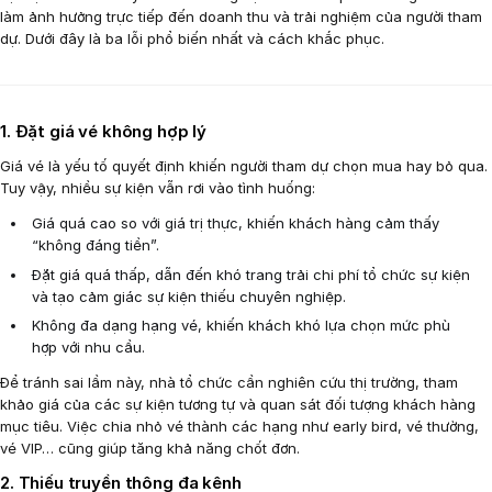
làm ảnh hưởng trực tiếp đến doanh thu và trải nghiệm của người tham
dự. Dưới đây là ba lỗi phổ biến nhất và cách khắc phục.
1. Đặt giá vé không hợp lý
Giá vé là yếu tố quyết định khiến người tham dự chọn mua hay bỏ qua.
Tuy vậy, nhiều sự kiện vẫn rơi vào tình huống:
Giá quá cao so với giá trị thực, khiến khách hàng cảm thấy
“không đáng tiền”.
Đặt giá quá thấp, dẫn đến khó trang trải chi phí tổ chức sự kiện
và tạo cảm giác sự kiện thiếu chuyên nghiệp.
Không đa dạng hạng vé, khiến khách khó lựa chọn mức phù
hợp với nhu cầu.
Để tránh sai lầm này, nhà tổ chức cần nghiên cứu thị trường, tham
khảo giá của các sự kiện tương tự và quan sát đối tượng khách hàng
mục tiêu. Việc chia nhỏ vé thành các hạng như early bird, vé thường,
vé VIP… cũng giúp tăng khả năng chốt đơn.
2. Thiếu truyền thông đa kênh