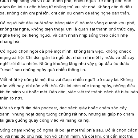
Giữa nhịp sống vội vã của thành phố, nhiều người trẻ đang dần học
cách tìm lại sự cân bằng từ những thú vui rất nhỏ. Không cần đi đâu
xa, không cần chi phí lớn, chỉ cần đủ chậm để lắng nghe bản thân.
Có người bắt đầu buổi sáng bằng việc đi bộ một vòng quanh khu phố,
không tai nghe, không điện thoại. Chỉ là quan sát thành phố thức dậy,
nghe tiếng xe, tiếng người, và cảm nhận nhịp sống theo cách nhẹ
nhàng hơn.
Có người chọn ngồi cà phê một mình, không làm việc, không check
mạng xã hội. Chỉ đơn giản là ngồi đó, nhâm nhi một ly nước và để suy
nghĩ trôi đi tự nhiên. Những khoảng lặng như vậy giúp đầu óc được
“reset” sau những ngày quá nhiều thông tin.
Viết nhật ký cũng là một thú vui được nhiều người trẻ quay lại. Không
cần viết hay, chỉ cần viết thật. Ghi lại cảm xúc trong ngày, những điều
khiến mình vui hoặc mệt. Dần dần, việc viết trở thành cách để hiểu bản
thân rõ hơn.
Một số người tìm đến podcast, đọc sách giấy hoặc chăm sóc cây
xanh. Những hoạt động tưởng chừng rất nhỏ, nhưng lại giúp họ chậm
lại giữa guồng quay công việc và mạng xã hội.
Sống chậm không có nghĩa là bỏ lại mọi thứ phía sau. Đó là chọn cách
đi với nhịp độ phù hợp hơn với chính mình. Và đôi khi, chỉ cần một thú