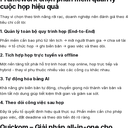
cuộc họp hiệu quả
Thay vì chọn theo tính năng rời rạc, doanh nghiệp nên đánh giá theo 4
tiêu chí cốt lõi:
1. Quản lý toàn bộ quy trình họp (End-to-End)
Phần mềm cần bao phủ từ: lên lịch → mời người tham gia → chia sẻ tài
liệu → tổ chức họp → ghi biên bản → giao việc và theo dõi.
2. Tích hợp họp trực tuyến và offline
Một nền tảng tốt phải hỗ trợ linh hoạt: họp online, họp trực tiếp và
hybrid - thay vì phụ thuộc nhiều vào các công cụ khác nhau.
3. Tự động hóa bằng AI
Khả năng ghi biên bản tự động, chuyển giọng nói thành văn bản và
tóm tắt nội dung giúp tiết kiệm thời gian và giảm sai sót.
4. Theo dõi công việc sau họp
Đây là yếu tố quyết định hiệu quả thực sự. Phần mềm cần cho phép
giao việc, đặt deadline và theo dõi tiến độ rõ ràng.
Quickom – Giải pháp all-in-one cho