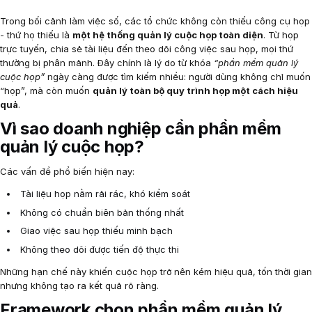
Trong bối cảnh làm việc số, các tổ chức không còn thiếu công cụ họp
- thứ họ thiếu là
một hệ thống quản lý cuộc họp toàn diện
. Từ họp
trực tuyến, chia sẻ tài liệu đến theo dõi công việc sau họp, mọi thứ
thường bị phân mảnh. Đây chính là lý do từ khóa
“phần mềm quản lý
cuộc họp”
ngày càng được tìm kiếm nhiều: người dùng không chỉ muốn
“họp”, mà còn muốn
quản lý toàn bộ quy trình họp một cách hiệu
quả
.
Vì sao doanh nghiệp cần phần mềm
quản lý cuộc họp?
Các vấn đề phổ biến hiện nay:
Tài liệu họp nằm rải rác, khó kiểm soát
Không có chuẩn biên bản thống nhất
Giao việc sau họp thiếu minh bạch
Không theo dõi được tiến độ thực thi
Những hạn chế này khiến cuộc họp trở nên kém hiệu quả, tốn thời gian
nhưng không tạo ra kết quả rõ ràng.
Framework chọn phần mềm quản lý