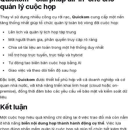
quản lý cuộc họp
Thay vì sử dụng nhiều công cụ rời rạc,
Quickom
cung cấp một nền
tảng thống nhất giúp tổ chức quản lý toàn bộ vòng đời cuộc họp:
Lên lịch và quản lý lịch họp tập trung
Mời người tham gia, phân quyền truy cập rõ ràng
Chia sẻ tài liệu an toàn trong một hệ thống duy nhất
Hỗ trợ họp trực tuyến, trực tiếp và hybrid
Tự động tạo biên bản cuộc họp bằng AI
Giao việc và theo dõi tiến độ sau họp
Đặc biệt,
Quickom
được thiết kế phù hợp với cả doanh nghiệp và cơ
quan nhà nước, với khả năng triển khai linh hoạt (cloud hoặc on-
premise), đồng thời đảm bảo các
yêu cầu về bảo mật và kiểm soát dữ
liệu.
Kết luận
Một cuộc họp hiệu quả không chỉ dừng lại ở việc trao đổi mà còn nằm
ở khả năng
biến nội dung họp thành hành động cụ thể
. Việc lựa
chọn đúng phần mềm quản lý cuộc họp sẽ giúp tổ chức tiết kiệm thời