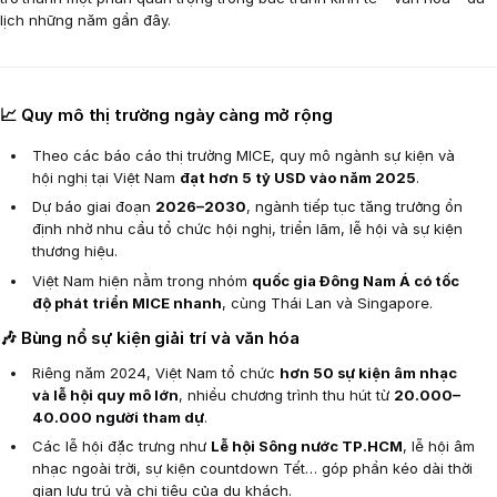
lịch những năm gần đây.
📈 Quy mô thị trường ngày càng mở rộng
Theo các báo cáo thị trường MICE, quy mô ngành sự kiện và
hội nghị tại Việt Nam
đạt hơn 5 tỷ USD vào năm 2025
.
Dự báo giai đoạn
2026–2030
, ngành tiếp tục tăng trưởng ổn
định nhờ nhu cầu tổ chức hội nghị, triển lãm, lễ hội và sự kiện
thương hiệu.
Việt Nam hiện nằm trong nhóm
quốc gia Đông Nam Á có tốc
độ phát triển MICE nhanh
, cùng Thái Lan và Singapore.
🎶 Bùng nổ sự kiện giải trí và văn hóa
Riêng năm 2024, Việt Nam tổ chức
hơn 50 sự kiện âm nhạc
và lễ hội quy mô lớn
, nhiều chương trình thu hút từ
20.000–
40.000 người tham dự
.
Các lễ hội đặc trưng như
Lễ hội Sông nước TP.HCM
, lễ hội âm
nhạc ngoài trời, sự kiện countdown Tết… góp phần kéo dài thời
gian lưu trú và chi tiêu của du khách.