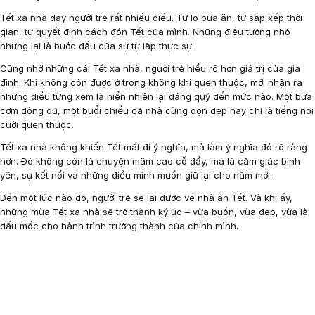
Tết xa nhà dạy người trẻ rất nhiều điều. Tự lo bữa ăn, tự sắp xếp thời
gian, tự quyết định cách đón Tết của mình. Những điều tưởng nhỏ
nhưng lại là bước đầu của sự tự lập thực sự.
Cũng nhờ những cái Tết xa nhà, người trẻ hiểu rõ hơn giá trị của gia
đình. Khi không còn được ở trong không khí quen thuộc, mới nhận ra
những điều từng xem là hiển nhiên lại đáng quý đến mức nào. Một bữa
cơm đông đủ, một buổi chiều cả nhà cùng dọn dẹp hay chỉ là tiếng nói
cười quen thuộc.
Tết xa nhà không khiến Tết mất đi ý nghĩa, mà làm ý nghĩa đó rõ ràng
hơn. Đó không còn là chuyện mâm cao cỗ đầy, mà là cảm giác bình
yên, sự kết nối và những điều mình muốn giữ lại cho năm mới.
Đến một lúc nào đó, người trẻ sẽ lại được về nhà ăn Tết. Và khi ấy,
những mùa Tết xa nhà sẽ trở thành ký ức – vừa buồn, vừa đẹp, vừa là
dấu mốc cho hành trình trưởng thành của chính mình.