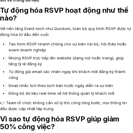
sót và trùng dữ liệu
.
Tự động hóa RSVP hoạt động như thế
nào?
Với nền tảng Event-tech như Quickom, toàn bộ quy trình RSVP được tự
động hóa từ đầu đến cuối:
Tạo form RSVP nhanh chóng cho sự kiện nội bộ, hội thảo hoặc
event doanh nghiệp
Nhúng RSVP trực tiếp lên website (dạng nút hoặc trang), giúp
tăng tỷ lệ đăng ký
Tự động gửi email xác nhận ngay khi khách mời đăng ký thành
công
Email nhắc lịch theo kịch bản trước ngày diễn ra sự kiện
Đồng bộ dữ liệu real-time về hệ thống quản lý khách mời
👉 Team tổ chức không cần xử lý thủ công từng bước, mọi thông tin
đều được cập nhật tập trung.
Vì sao tự động hóa RSVP giúp giảm
50% công việc?