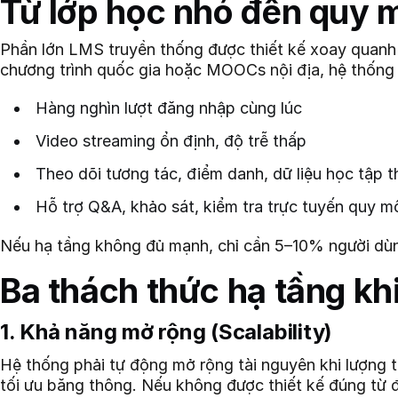
Từ lớp học nhỏ đến quy 
Phần lớn LMS truyền thống được thiết kế xoay quanh m
chương trình quốc gia hoặc MOOCs nội địa, hệ thống p
Hàng nghìn lượt đăng nhập cùng lúc
Video streaming ổn định, độ trễ thấp
Theo dõi tương tác, điểm danh, dữ liệu học tập t
Hỗ trợ Q&A, khảo sát, kiểm tra trực tuyến quy m
Nếu hạ tầng không đủ mạnh, chỉ cần 5–10% người dùng 
Ba thách thức hạ tầng kh
1. Khả năng mở rộng (Scalability)
Hệ thống phải tự động mở rộng tài nguyên khi lượng tr
tối ưu băng thông. Nếu không được thiết kế đúng từ đ