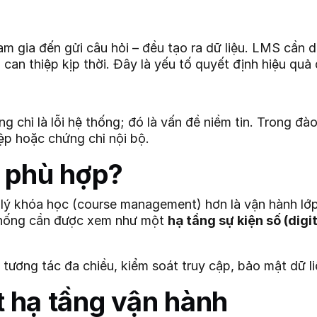
ham gia đến gửi câu hỏi – đều tạo ra dữ liệu. LMS cầ
n can thiệp kịp thời. Đây là yếu tố quyết định hiệu quả
g chỉ là lỗi hệ thống; đó là vấn đề niềm tin. Trong đà
ệp hoặc chứng chỉ nội bộ.
 phù hợp?
lý khóa học (course management) hơn là vận hành lớp 
 thống cần được xem như một
hạ tầng sự kiện số (digi
g tương tác đa chiều, kiểm soát truy cập, bảo mật dữ 
 hạ tầng vận hành