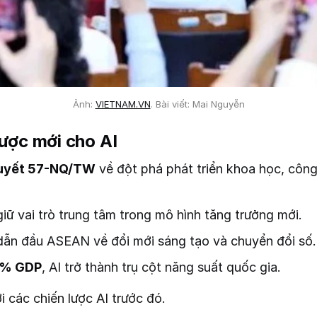
Ảnh: 
VIETNAM.VN
. Bài viết: Mai Nguyễn
lược mới cho AI
uyết 57-NQ/TW
về đột phá phát triển khoa học, công
giữ vai trò trung tâm trong mô hình tăng trưởng mới.
dẫn đầu ASEAN về đổi mới sáng tạo và chuyển đổi số.
% GDP
, AI trở thành trụ cột năng suất quốc gia.
 các chiến lược AI trước đó.