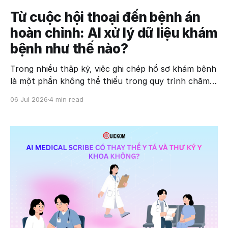
Từ cuộc hội thoại đến bệnh án
hoàn chỉnh: AI xử lý dữ liệu khám
bệnh như thế nào?
Trong nhiều thập kỷ, việc ghi chép hồ sơ khám bệnh
là một phần không thể thiếu trong quy trình chăm
sóc sức khỏe. Tuy nhiên, đối với nhiều bác sĩ, công
06 Jul 2026
4 min read
việc hành chính này đang trở thành gánh nặng ngày
càng lớn. Một nghiên cứu đăng trên Annals