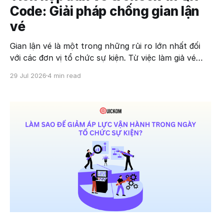
Code: Giải pháp chống gian lận
vé
Gian lận vé là một trong những rủi ro lớn nhất đối
với các đơn vị tổ chức sự kiện. Từ việc làm giả vé
giấy, chia sẻ vé điện tử nhiều lần đến sử dụng mã QR
29 Jul 2026
4 min read
đã qua sử dụng, các hành vi gian lận không chỉ gây