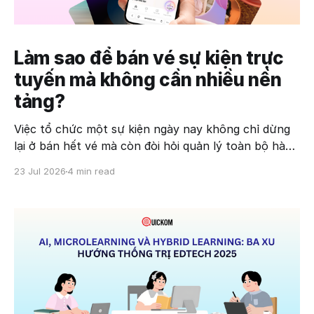
Làm sao để bán vé sự kiện trực
tuyến mà không cần nhiều nền
tảng?
Việc tổ chức một sự kiện ngày nay không chỉ dừng
lại ở bán hết vé mà còn đòi hỏi quản lý toàn bộ hành
trình của người tham dự. Tuy nhiên, nhiều đơn vị
23 Jul 2026
4 min read
vẫn đang sử dụng nhiều nền tảng khác nhau: một
công cụ để tạo landing