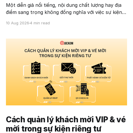
Một diễn giả nổi tiếng, nội dung chất lượng hay địa
điểm sang trọng không đồng nghĩa với việc sự kiện
sẽ bán hết vé. Thực tế, nhiều chương trình được
10 Aug 2026
4 min read
đầu tư kỹ lưỡng vẫn có tỷ lệ đăng ký thấp hoặc
doanh thu không đạt kỳ vọng. Nguyên
Cách quản lý khách mời VIP & vé
mời trong sự kiện riêng tư