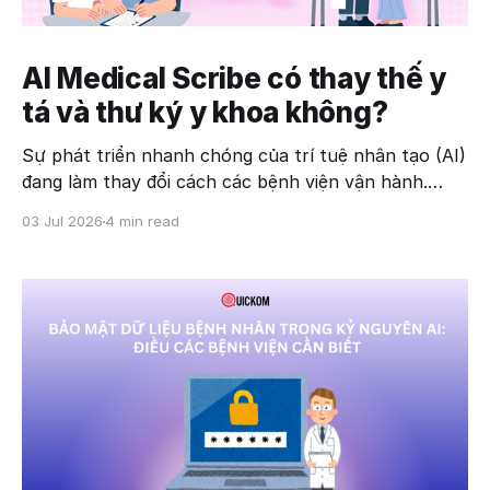
AI Medical Scribe có thay thế y
tá và thư ký y khoa không?
Sự phát triển nhanh chóng của trí tuệ nhân tạo (AI)
đang làm thay đổi cách các bệnh viện vận hành.
Trong đó, AI Medical Scribe – công nghệ tự động ghi
03 Jul 2026
4 min read
nhận, tóm tắt và tạo hồ sơ khám bệnh từ cuộc trò
chuyện giữa bác sĩ và bệnh nhân