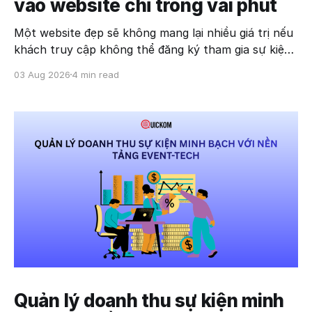
vào website chỉ trong vài phút
Một website đẹp sẽ không mang lại nhiều giá trị nếu
khách truy cập không thể đăng ký tham gia sự kiện
một cách nhanh chóng. Thực tế, nhiều doanh
03 Aug 2026
4 min read
nghiệp vẫn đang dẫn người dùng qua nhiều bước:
truy cập website, bấm nút đăng ký, chuyển sang
nền tảng
Quản lý doanh thu sự kiện minh