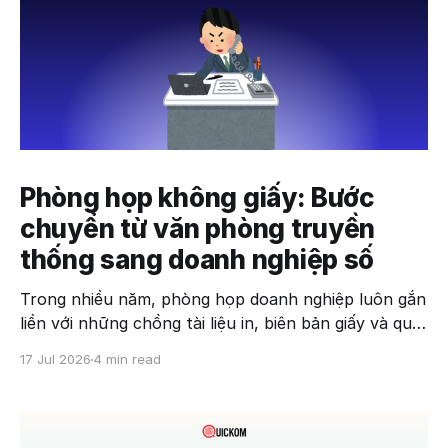
Phòng họp không giấy: Bước
chuyển từ văn phòng truyền
thống sang doanh nghiệp số
Trong nhiều năm, phòng họp doanh nghiệp luôn gắn
liền với những chồng tài liệu in, biên bản giấy và quy
trình phê duyệt thủ công. Tuy nhiên, khi chuyển đổi
17 Jul 2026
4 min read
số trở thành ưu tiên chiến lược, mô hình phòng họp
không giấy (Paperless Meeting) đang nhanh chóng
thay