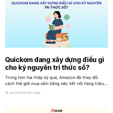
Quickom đang xây dựng điều gì
cho kỷ nguyên tri thức số?
Trong hơn hai thập kỷ qua, Amazon đã thay đổi
cách thế giới mua sắm bằng việc kết nối hàng triệu
người bán và người mua trên cùng một nền tảng.
16 Jul 2026
5 min read
Uber làm điều tương tự với ngành vận tải, Airbnb tái
định nghĩa ngành lưu trú, còn TikTok thay