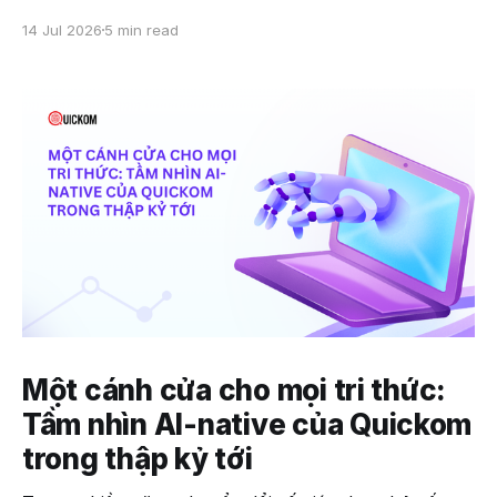
khoảng 15 phút, bác sĩ thường phải dành phần lớn
14 Jul 2026
5 min read
thời gian để nhập liệu và hoàn thiện hồ sơ thay vì
tập trung tương tác với bệnh nhân. Đây
Một cánh cửa cho mọi tri thức:
Tầm nhìn AI-native của Quickom
trong thập kỷ tới