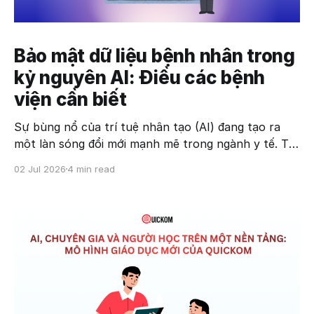
Bảo mật dữ liệu bệnh nhân trong
kỷ nguyên AI: Điều các bệnh
viện cần biết
Sự bùng nổ của trí tuệ nhân tạo (AI) đang tạo ra
một làn sóng đổi mới mạnh mẽ trong ngành y tế. Từ
hỗ trợ chẩn đoán hình ảnh, AI Medical Scribe đến
02 Jul 2026
4 min read
dự báo nguy cơ bệnh tật và tối ưu vận hành bệnh
viện, AI đang giúp