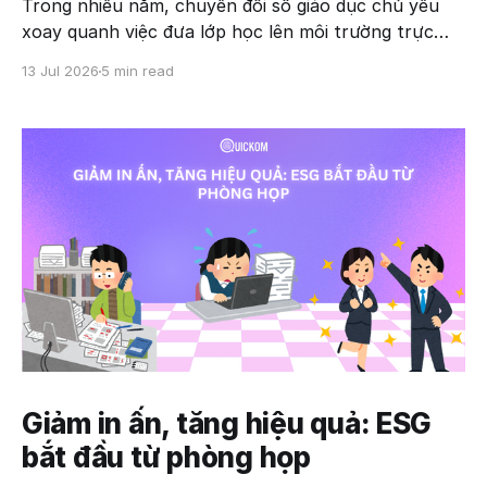
Trong nhiều năm, chuyển đổi số giáo dục chủ yếu
xoay quanh việc đưa lớp học lên môi trường trực
tuyến. Các trường đại học triển khai hệ thống quản
13 Jul 2026
5 min read
lý học tập (LMS), tổ chức hội nghị trực tuyến và số
hóa tài liệu. Tuy nhiên, khi trí tuệ
Giảm in ấn, tăng hiệu quả: ESG
bắt đầu từ phòng họp