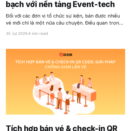
bạch với nền tảng Event-tech
Đối với các đơn vị tổ chức sự kiện, bán được nhiều
vé mới chỉ là một nửa câu chuyện. Điều quan trọng
hơn là quản lý doanh thu minh bạch, theo dõi dòng
30 Jul 2026
4 min read
tiền theo thời gian thực và kiểm soát toàn bộ quá
trình bán vé. Khi quy
Tích hợp bán vé & check-in QR