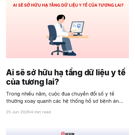
Ai sẽ sở hữu hạ tầng dữ liệu y tế
của tương lai?
Trong nhiều năm, cuộc đua chuyển đổi số y tế
thường xoay quanh các hệ thống hồ sơ bệnh án
điện tử (EMR/EHR), phần mềm quản lý bệnh viện
25 Jun 2026
4 min read
hay các ứng dụng hỗ trợ khám chữa bệnh. Tuy
nhiên, khi trí tuệ nhân tạo (AI) bước vào ngành