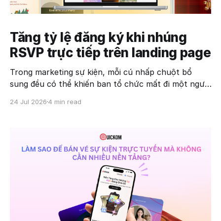
Tăng tỷ lệ đăng ký khi nhúng
RSVP trực tiếp trên landing page
Trong marketing sự kiện, mỗi cú nhấp chuột bổ
sung đều có thể khiến ban tổ chức mất đi một người
đăng ký. Không ít doanh nghiệp đầu tư mạnh vào
24 Jul 2026
4 min read
quảng cáo để đưa khách truy cập đến landing page,
nhưng lại yêu cầu họ chuyển sang một nền