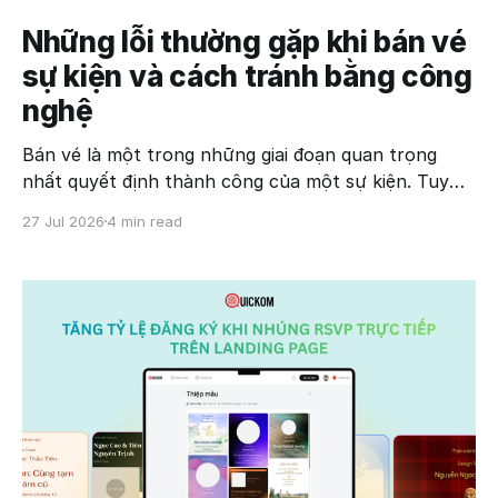
Những lỗi thường gặp khi bán vé
sự kiện và cách tránh bằng công
nghệ
Bán vé là một trong những giai đoạn quan trọng
nhất quyết định thành công của một sự kiện. Tuy
nhiên, nhiều đơn vị tổ chức vẫn gặp phải các vấn đề
27 Jul 2026
4 min read
như thất thoát doanh thu, quá tải hệ thống, gian lận
vé hoặc trải nghiệm người tham dự