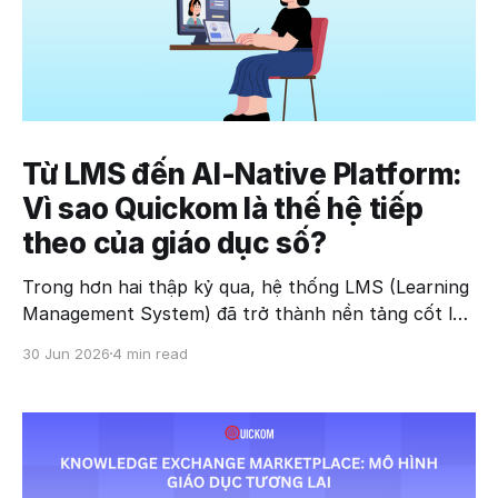
Từ LMS đến AI-Native Platform:
Vì sao Quickom là thế hệ tiếp
theo của giáo dục số?
Trong hơn hai thập kỷ qua, hệ thống LMS (Learning
Management System) đã trở thành nền tảng cốt lõi
của giáo dục trực tuyến. Các giải pháp như Moodle,
30 Jun 2026
4 min read
Blackboard hay Canvas giúp trường học quản lý
khóa học, bài tập và người học hiệu quả hơn. Tuy
nhiên, trong