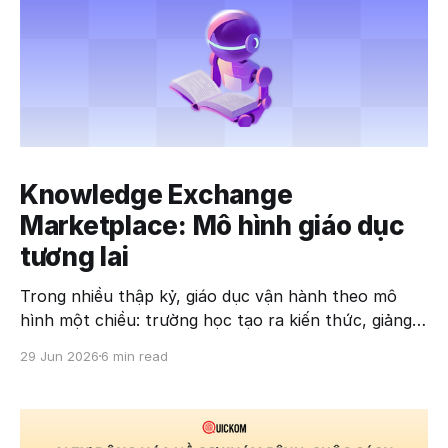
Knowledge Exchange
Marketplace: Mô hình giáo dục
tương lai
Trong nhiều thập kỷ, giáo dục vận hành theo mô
hình một chiều: trường học tạo ra kiến thức, giảng
viên truyền đạt và người học tiếp nhận. Tuy nhiên,
29 Jun 2026
6 min read
sự phát triển của trí tuệ nhân tạo (AI), nền kinh tế
số và nhu cầu học tập suốt đời