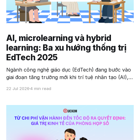
AI, microlearning và hybrid
learning: Ba xu hướng thống trị
EdTech 2025
Ngành công nghệ giáo dục (EdTech) đang bước vào
giai đoạn tăng trưởng mới khi trí tuệ nhân tạo (AI),
học tập vi mô (Microlearning) và mô hình học kết
22 Jul 2026
4 min read
hợp (Hybrid Learning) trở thành ba động lực chính
định hình cách con người học tập. Nếu giai đoạn
trước